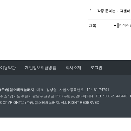
2
각종 문의는 고객센터
맨끝
이용약관
개인정보취급방침
회사소개
로그인
(주)엘립소테크놀러지
대표 : 김상열 사업자등록번호 : 124-81-74791
주소 : 경기도 수원시 팔달구 권광로 358 (우만동, 엘타워2층) TEL : 031-214-0440 FAX : 03
COPYRIGHTⓒ (주)엘립소테크놀러지. ALL RIGHT RESERVED.